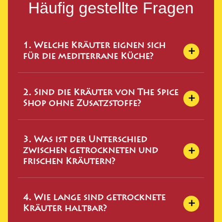
Häufig gestellte Fragen
1. Welche Kräuter eignen sich
+
für die mediterrane Küche?
Für die mediterrane Küche sind Rosmarin,
2. Sind die Kräuter von The Spice
Thymian, Oregano, Basilikum und Majoran
+
Shop ohne Zusatzstoffe?
besonders typisch. Diese Kräuter finden Sie alle in
unserem Sortiment – einzeln oder als Teil unserer
regionalen Kräutermischungen.
Ja. Alle Kräuter im Sortiment von The Spice Shop
3. Was ist der Unterschied
sind Eigenmarken ohne Zusatzstoffe, Farbstoffe
+
zwischen getrockneten und
oder Aromen. Sie erhalten ausschließlich das pure,
frischen Kräutern?
getrocknete Kraut.
Getrocknete Kräuter haben ein konzentrierteres
4. Wie lange sind getrocknete
Aroma als frische, da durch den
+
Kräuter haltbar?
Trocknungsprozess Wasser entzogen wird. In der