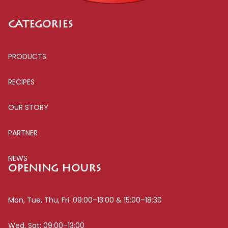
Verfügbarkeit. The Spice Shop beliefert auch B2B-Kunden
– sprechen Sie uns gerne an, wenn Sie größere Mengen
CATEGORIES
oder ein individuelles Sortiment benötigen.
Entdecken Sie unser vollständiges Kräutersortiment und
bestellen Sie direkt online. Lieferung in die gesamte EU –
PRODUCTS
schnell, sicher und in professioneller Verpackung.
RECIPES
OUR STORY
PARTNER
NEWS
OPENING HOURS
Mon, Tue, Thu, Fri: 09:00–13:00 & 15:00–18:30
Wed, Sat: 09:00–13:00