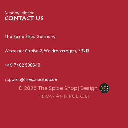
Sunday: closed
CONTACT US
The Spice Shop Germany
Privacy policy
Winzelner Straße 2, Waldmössingen, 78713
Terms of service
Refund policy
+49 7402 938548
Legal notice
support@thespiceshop.de
Contact information
Shipping policy
© 2026
The Spice Shop
| Design:
TERMS AND POLICIES