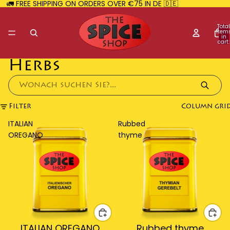
🚛 FREE SHIPPING ON ORDERS OVER €75 IN DE 🇩🇪
Total
item
in
cart:
0
Herbs
Filter
Column gri
ITALIAN
Rubbed
OREGANO
thyme
ITALIAN OREGANO
Rubbed thyme