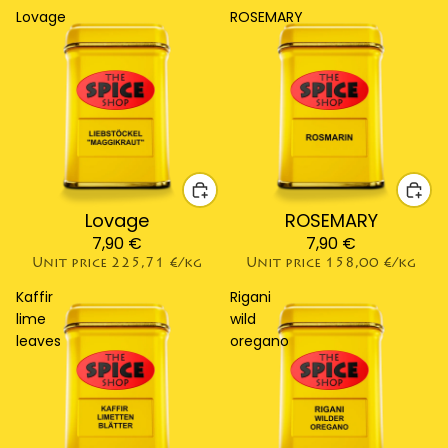
Lovage
ROSEMARY
Lovage
ROSEMARY
7,90 €
7,90 €
Unit price
225,71 €/kg
Unit price
158,00 €/kg
Kaffir
Rigani
lime
wild
leaves
oregano