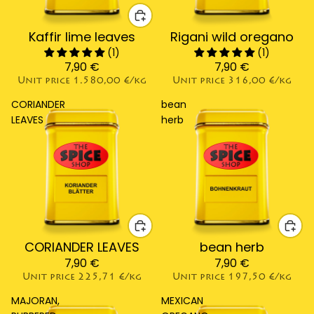
Kaffir lime leaves
Sold out
Rigani wild oregano
(1)
(1)
7,90 €
7,90 €
Unit price
1.580,00 €/kg
Unit price
316,00 €/kg
CORIANDER
bean
LEAVES
herb
CORIANDER LEAVES
bean herb
7,90 €
7,90 €
Unit price
225,71 €/kg
Unit price
197,50 €/kg
MAJORAN,
MEXICAN