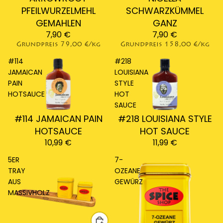
PFEILWURZELMEHL
SCHWARZKÜMMEL
GEMAHLEN
GANZ
7,90 €
7,90 €
Grundpreis
79,00 €/kg
Grundpreis
158,00 €/kg
#114
#218
JAMAICAN
LOUISIANA
PAIN
STYLE
HOTSAUCE
HOT
SAUCE
Ausverkauft
#114 JAMAICAN PAIN
Ausverkauft
#218 LOUISIANA STYLE
HOTSAUCE
HOT SAUCE
10,99 €
11,99 €
5ER
7-
TRAY
OZEANE
AUS
GEWÜRZ
MASSIVHOLZ