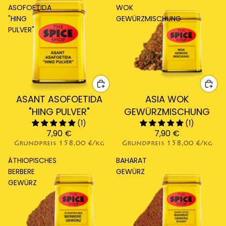
ASOFOETIDA
WOK
"HING
GEWÜRZMISCHUNG
PULVER"
ASANT ASOFOETIDA
ASIA WOK
"HING PULVER"
GEWÜRZMISCHUNG
(1)
(1)
7,90 €
7,90 €
Grundpreis
158,00 €/kg
Grundpreis
158,00 €/kg
ÄTHIOPISCHES
BAHARAT
BERBERE
GEWÜRZ
GEWÜRZ