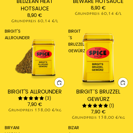
Ausverkauft
BELIZEAN HEAT
Ausverkauft
BEWARE HOTSAUCE
8,90 €
HOTSAUCE
8,90 €
Grundpreis
60,14 €/l
Grundpreis
60,14 €/l
BIRGIT'S
BIRGIT
ALLROUNDER
´S
BRUZZEL
GEWÜRZ
BIRGIT'S ALLROUNDER
BIRGIT´S BRUZZEL
(3)
GEWÜRZ
7,90 €
(1)
Grundpreis
158,00 €/kg
7,90 €
Grundpreis
158,00 €/kg
BIRYANI
BIZAR